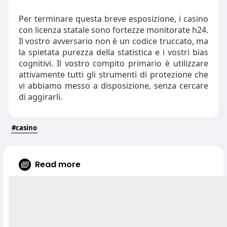
Per terminare questa breve esposizione, i casino
con licenza statale sono fortezze monitorate h24.
Il vostro avversario non è un codice truccato, ma
la spietata purezza della statistica e i vostri bias
cognitivi. Il vostro compito primario è utilizzare
attivamente tutti gli strumenti di protezione che
vi abbiamo messo a disposizione, senza cercare
di aggirarli.
#casino
Read more