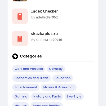
Index Checker
By
adelledler962
skazkaplus.ru
By
sadiewroe70946
Categories
Cars and Vehicles
Comedy
Economics and Trade
Education
Entertainment
Movies & Animation
Gaming
History and Facts
Live Style
Natural
News and Politics