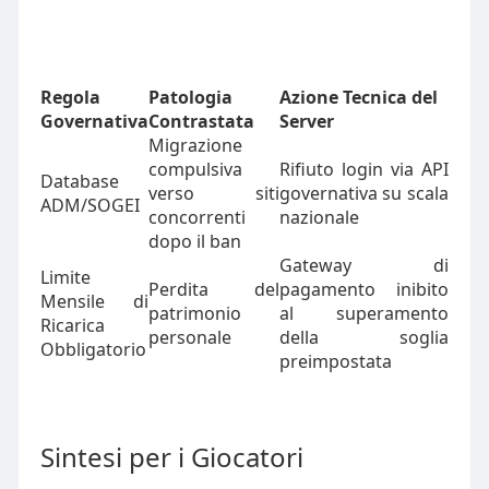
Regola
Patologia
Azione Tecnica del
Governativa
Contrastata
Server
Migrazione
compulsiva
Rifiuto login via API
Database
verso siti
governativa su scala
ADM/SOGEI
concorrenti
nazionale
dopo il ban
Gateway di
Limite
Perdita del
pagamento inibito
Mensile di
patrimonio
al superamento
Ricarica
personale
della soglia
Obbligatorio
preimpostata
Sintesi per i Giocatori