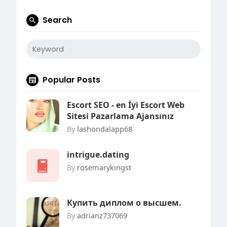
Search
Popular Posts
Escort SEO - en İyi Escort Web
Sitesi Pazarlama Ajansınız
By
lashondalapp68
intrigue.dating
By
rosemarykingst
Купить диплом о высшем.
By
adrianz737069