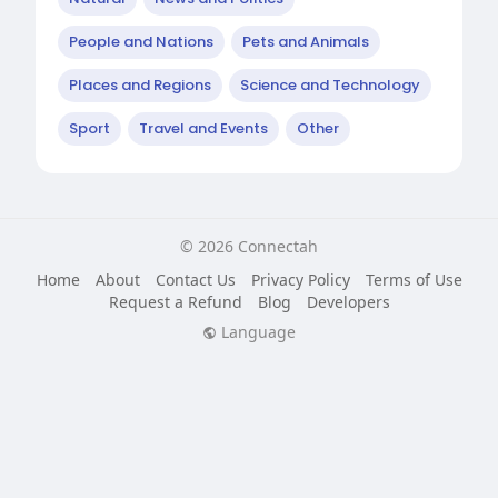
People and Nations
Pets and Animals
Places and Regions
Science and Technology
Sport
Travel and Events
Other
© 2026 Connectah
Home
About
Contact Us
Privacy Policy
Terms of Use
Request a Refund
Blog
Developers
Language