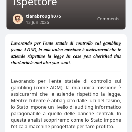
Ispettore
tiarabrough075
Comments
13 Jun 2026
Lavorando per l'ente statale di controllo sul gambling
(come ADM), la mia unica missione è assicurarmi che le
aziende rispettino la legge In case you cherished this
short article and also you want.
Lavorando per l'ente statale di controllo sul
gambling (come ADM), la mia unica missione è
assicurarmi che le aziende rispettino la legge.
Mentre l'utente è abbagliato dalle luci del casino,
lo Stato impone un livello di auditing informatico
paragonabile a quello delle banche centrali. In
questa analisi scopriremo come lo Stato impone
l'etica a macchine progettate per fare profitto.