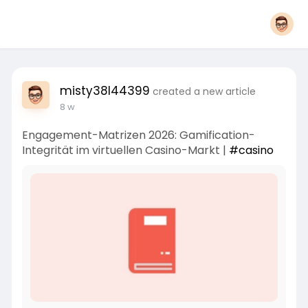
misty38l44399
created a new article
8 w
Engagement-Matrizen 2026: Gamification-
Integrität im virtuellen Casino-Markt |
#casino