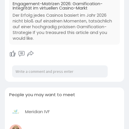
Engagement-Matrizen 2026: Gamification-
Integrität im virtuellen Casino-Markt
Der Erfolg jedes Casinos basiert im Jahr 2026
nicht bloß auf einzelnen Momenten, tatsächlich
auf einer hochgradig präzisen Gamification-
Strategie If you treasured this article and you
would like.
People you may want to meet
Meridian IVF